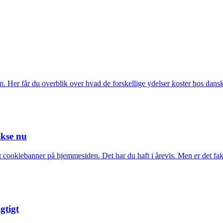
n. Her får du overblik over hvad de forskellige ydelser koster hos dans
ikse nu
 cookiebanner på hjemmesiden. Det har du haft i årevis. Men er det fakti
gtigt