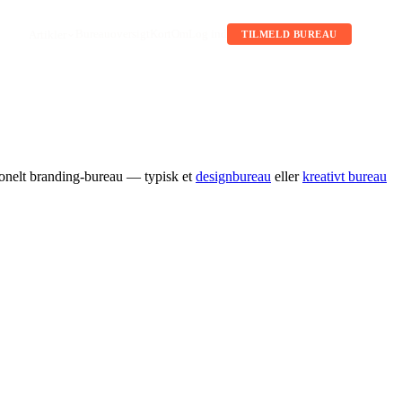
Bureauoversigt
Kort
Om
Log ind
Artikler
TILMELD BUREAU
ionelt branding-bureau — typisk et
designbureau
eller
kreativt bureau