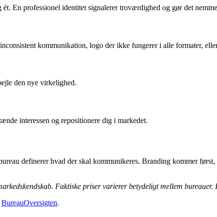
ét. En professionel identitet signalerer troværdighed og gør det nemmer
 inconsistent kommunikation, logo der ikke fungerer i alle formater, el
pejle den nye virkelighed.
ntænde interessen og repositionere dig i markedet.
bureau definerer hvad der skal kommunikeres. Branding kommer først, r
arkedskendskab. Faktiske priser varierer betydeligt mellem bureauer. Ind
å
BureauOversigten
.