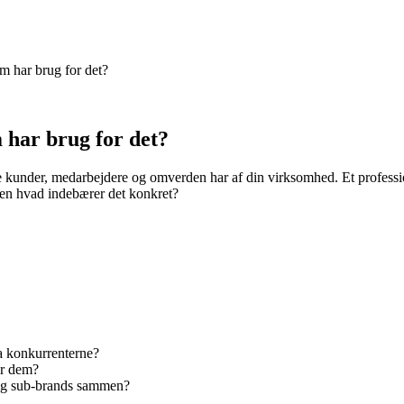
m har brug for det?
 har brug for det?
e kunder, medarbejdere og omverden har af din virksomhed. Et profess
Men hvad indebærer det konkret?
a konkurrenterne?
er dem?
og sub-brands sammen?