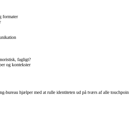
g formater
r
unikation
ristisk, fagligt?
per og kontekster
-bureau hjælper med at rulle identiteten ud på tværs af alle touchpoint