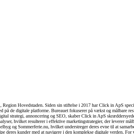
, Region Hovedstaden. Siden sin stiftelse i 2017 har Click in ApS specia
 de digitale platforme. Bureauet fokuserer på vækst og målbare resulta
 digital strategi, annoncering og SEO, skaber Click in ApS skræddersyede 
alyser, hvilket resulterer i effektive marketingstrategier, der leverer m
yg og Sommerferie.nu, hvilket understreger deres evne til at samarbe
ælpe deres kunder med at navigere i den komplekse digitale verden. For 