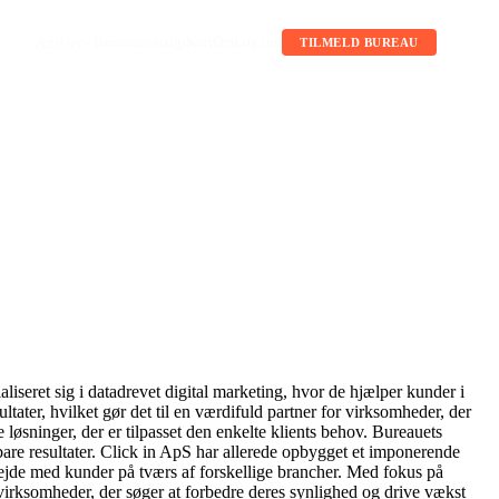
Bureauoversigt
Kort
Om
Log ind
Artikler
TILMELD BUREAU
liseret sig i datadrevet digital marketing, hvor de hjælper kunder i
ter, hvilket gør det til en værdifuld partner for virksomheder, der
løsninger, der er tilpasset den enkelte klients behov. Bureauets
ålbare resultater. Click in ApS har allerede opbygget et imponerende
jde med kunder på tværs af forskellige brancher. Med fokus på
virksomheder, der søger at forbedre deres synlighed og drive vækst