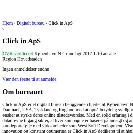
Hjem
›
Digitalt bureau
›
Click in ApS
C
Click in ApS
CVR-verificeret
København N
Grundlagt 2017
1-10 ansatte
Region Hovedstaden
Ingen anmeldelser endnu
Vær den første til at anmelde
Om bureauet
Click in ApS er et digitalt bureau beliggende i hjertet af København N
Danmark, USA, Tyskland og England med at opnå betydelig synlighed på
ønsker at styrke deres online tilstedeværelse. Med en solid erfaring i
datadrevne tilgang sikrer, at hver kampagne er baseret på indsigt og an
kundeportefølje med virksomheder som West Soft Development, Visuelb
innovation og konstant optimering er Click in ApS dedikeret til at hj