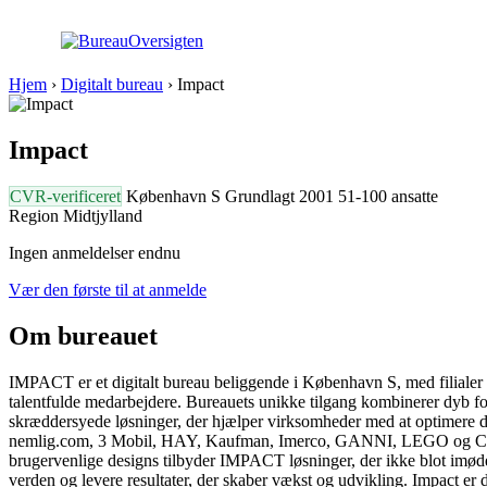
Hjem
›
Digitalt bureau
›
Impact
Impact
CVR-verificeret
København S
Grundlagt 2001
51-100 ansatte
Region Midtjylland
Ingen anmeldelser endnu
Vær den første til at anmelde
Om bureauet
IMPACT er et digitalt bureau beliggende i København S, med filiale
talentfulde medarbejdere. Bureauets unikke tilgang kombinerer dyb for
skræddersyede løsninger, der hjælper virksomheder med at optimere 
nemlig.com, 3 Mobil, HAY, Kaufman, Imerco, GANNI, LEGO og Chr. Han
brugervenlige designs tilbyder IMPACT løsninger, der ikke blot imødek
verden og levere resultater, der skaber vækst og udvikling. Impact er 