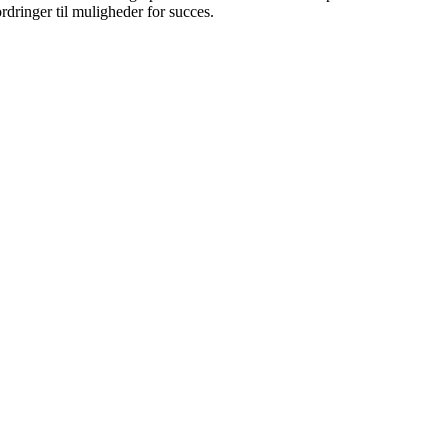
dringer til muligheder for succes.
Leaflet
|
© OpenStreetMap