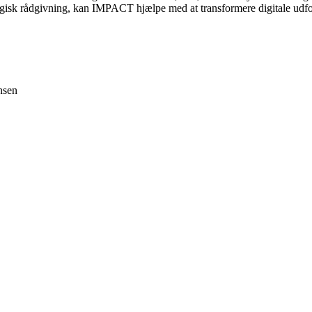
logisk rådgivning, kan IMPACT hjælpe med at transformere digitale udfor
nsen
×
Impact