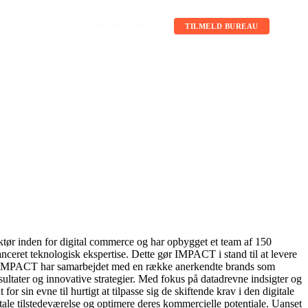
Bureauoversigt
Kort
Om
Log ind
Artikler
TILMELD BUREAU
tør inden for digital commerce og har opbygget et team af 150
nceret teknologisk ekspertise. Dette gør IMPACT i stand til at levere
er. IMPACT har samarbejdet med en række anerkendte brands som
ater og innovative strategier. Med fokus på datadrevne indsigter og
in evne til hurtigt at tilpasse sig de skiftende krav i den digitale
itale tilstedeværelse og optimere deres kommercielle potentiale. Uanset