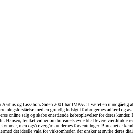
r i Aarhus og Lissabon. Siden 2001 har IMPACT været en uundgåelig ak
retningsforståelse med en grundig indsigt i forbrugernes adfærd og ava
deres online salg og skabe enestående købsoplevelser for deres kund
sen, hvilket vidner om bureauets evne til at levere værdifulde result
ommer, men også overgår kundernes forventninger. Bureauet er kendt for s
dermed det ideelle valg for virksomheder, der ønsker at styrke deres dig