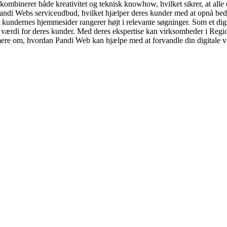
kombinerer både kreativitet og teknisk knowhow, hvilket sikrer, at alle d
Pandi Webs serviceudbud, hvilket hjælper deres kunder med at opnå be
 kundernes hjemmesider rangerer højt i relevante søgninger. Som et digit
er værdi for deres kunder. Med deres ekspertise kan virksomheder i Regio
ere om, hvordan Pandi Web kan hjælpe med at forvandle din digitale vis