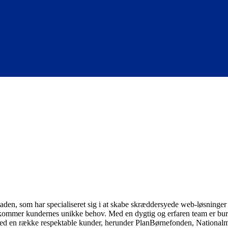
den, som har specialiseret sig i at skabe skræddersyede web-løsninger t
kommer kundernes unikke behov. Med en dygtig og erfaren team er burea
 med en række respektable kunder, herunder PlanBørnefonden, National