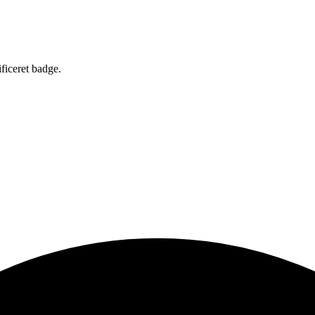
×
PANDI WEB ApS
ificeret badge.