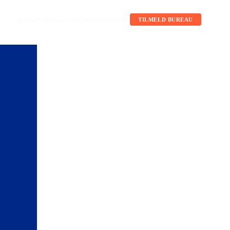
Bureauoversigt
Kort
Om
Log ind
Artikler
TILMELD BUREAU