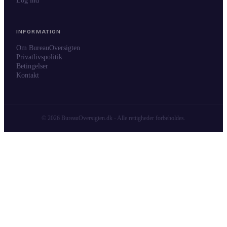
Log ind
INFORMATION
Om BureauOversigten
Privatlivspolitik
Betingelser
Kontakt
© 2026 BureauOversigten.dk - Alle rettigheder forbeholdes.