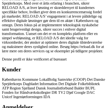
Spejderkorps. Med over et årtis erfaring i branchen, sikrer
RELOAD A/S, at hver løsning er skræddersyet til kundernes
specifikke behov, hvilket giver dem en konkurrencemæssig fordel
på markedet. RELOAD A/S’ engagement i at levere pålidelige og
effektive digitale løsninger gør dem til en aktør i København og
omegn. Deres fokus på at implementere teknologisk nyskabelse
samt brugervenligt design, sikrer succes i enhver digital
transformation. Uanset om det er en kompleks platform eller en
simpel webløsning, er RELOAD A/S det ideelle valg for
virksomheder, der ønsker at optimere deres digitale tilstedeværelse
og maksimere deres synlighed online. Besøg https://reload.dk for at
lære mere om deres services og se eksempler på tidligere projekter.
Denne profil er ikke verificeret af bureauet
Kunder
Københavns Kommune
LokalBolig
Samvirke (COOP)
Det Danske
Spejderkorps
Dagbladet Information
Det Digitale Folkebibliotek
ATP
Region Sjælland
Dansk Journalistforbund
Balder
BUPL
Fonden for Håndværkskollegier
DR
TV2
Djøf
Google
DAC
Unicef
Ingeniørforeningen IDA
Anmeldelser