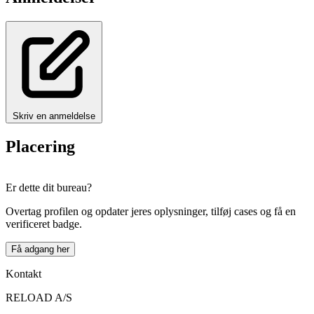
Skriv en anmeldelse
Placering
Leaflet
|
© OpenStreetMap
×
+
Er dette dit bureau?
RELOAD A/S
−
Overtag profilen og opdater jeres oplysninger, tilføj cases og få en
verificeret badge.
Få adgang her
Kontakt
RELOAD A/S