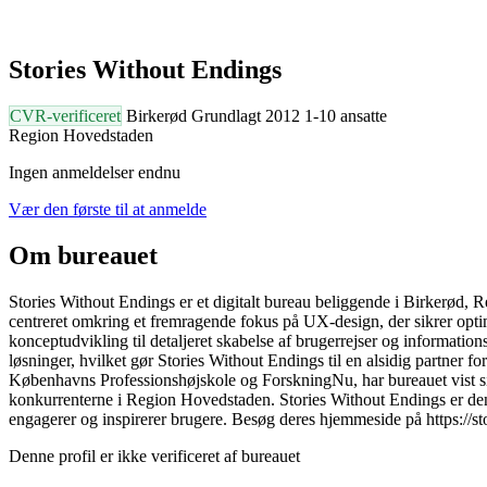
Stories Without Endings
CVR-verificeret
Birkerød
Grundlagt 2012
1-10 ansatte
Region Hovedstaden
Ingen anmeldelser endnu
Vær den første til at anmelde
Om bureauet
Stories Without Endings er et digitalt bureau beliggende i Birkerød,
centreret omkring et fremragende fokus på UX-design, der sikrer optima
konceptudvikling til detaljeret skabelse af brugerrejser og information
løsninger, hvilket gør Stories Without Endings til en alsidig partner 
Københavns Professionshøjskole og ForskningNu, har bureauet vist sig so
konkurrenterne i Region Hovedstaden. Stories Without Endings er den i
engagerer og inspirerer brugere. Besøg deres hjemmeside på https://sto
Denne profil er ikke verificeret af bureauet