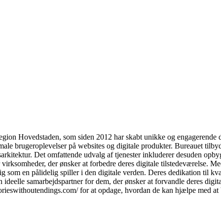
 Region Hovedstaden, som siden 2012 har skabt unikke og engagerende di
le brugeroplevelser på websites og digitale produkter. Bureauet tilbyde
sarkitektur. Det omfattende udvalg af tjenester inkluderer desuden opbyg
for virksomheder, der ønsker at forbedre deres digitale tilstedeværelse.
m en pålidelig spiller i den digitale verden. Deres dedikation til kvali
deelle samarbejdspartner for dem, der ønsker at forvandle deres digita
rieswithoutendings.com/ for at opdage, hvordan de kan hjælpe med at brin