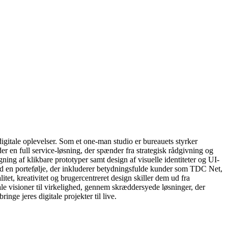
gitale oplevelser. Som et one-man studio er bureauets styrker
r en full service-løsning, der spænder fra strategisk rådgivning og
ning af klikbare prototyper samt design af visuelle identiteter og UI-
 Med en portefølje, der inkluderer betydningsfulde kunder som TDC Net,
tet, kreativitet og brugercentreret design skiller dem ud fra
le visioner til virkelighed, gennem skræddersyede løsninger, der
ge jeres digitale projekter til live.