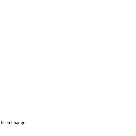
×
Stories Without Endings
ificeret badge.