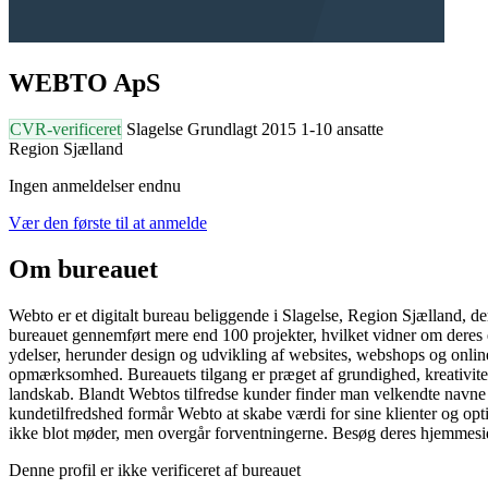
WEBTO ApS
CVR-verificeret
Slagelse
Grundlagt 2015
1-10 ansatte
Region Sjælland
Ingen anmeldelser endnu
Vær den første til at anmelde
Om bureauet
Webto er et digitalt bureau beliggende i Slagelse, Region Sjælland, de
bureauet gennemført mere end 100 projekter, hvilket vidner om deres 
ydelser, herunder design og udvikling af websites, webshops og onlin
opmærksomhed. Bureauets tilgang er præget af grundighed, kreativitet og
landskab. Blandt Webtos tilfredse kunder finder man velkendte navne s
kundetilfredshed formår Webto at skabe værdi for sine klienter og opt
ikke blot møder, men overgår forventningerne. Besøg deres hjemmesid
Denne profil er ikke verificeret af bureauet