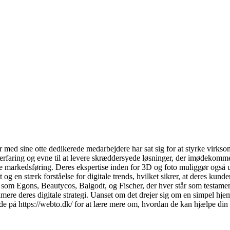
r med sine otte dedikerede medarbejdere har sat sig for at styrke virks
erfaring og evne til at levere skræddersyede løsninger, der imødekomme
e markedsføring. Deres ekspertise inden for 3D og foto muliggør også u
 en stærk forståelse for digitale trends, hvilket sikrer, at deres kunder
om Egons, Beautycos, Balgodt, og Fischer, der hver står som testament 
imere deres digitale strategi. Uanset om det drejer sig om en simpel h
e på https://webto.dk/ for at lære mere om, hvordan de kan hjælpe din