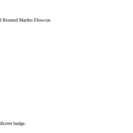
d
Resmed Maribo
Flowcon
×
WEBTO ApS
ificeret badge.