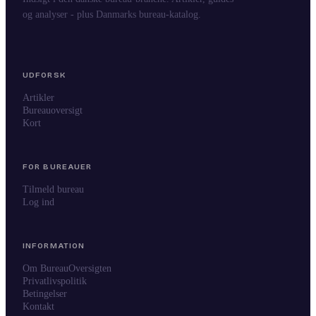
og analyser - plus Danmarks bureau-katalog.
UDFORSK
Artikler
Bureauoversigt
Kort
FOR BUREAUER
Tilmeld bureau
Log ind
INFORMATION
Om BureauOversigten
Privatlivspolitik
Betingelser
Kontakt