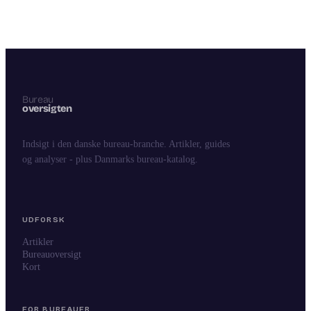
Indsigt i den danske bureau-branche. Artikler, guides
og analyser - plus Danmarks bureau-katalog.
UDFORSK
Artikler
Bureauoversigt
Kort
FOR BUREAUER