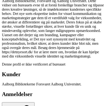
Aalborg Bibliotekerne, Forsvaret og Aalborg Universitet. Dette
vidner om bureauets evne til at forstå forskellige brancher og tilpasse
deres kreative løsninger, så de imødekommer kundernes specifikke
behov. Det nye sorts ekspertise inden for visuel kommunikation og
marketingstrategier gør dem til et værdifuldt valg for virksomheder,
der ønsker at differentiere sig på markedet. Deres fokus på at skabe
stærke, visuelle fortællinger sikrer, at hver kunde får en unik og
mindeværdig oplevelse, som fanger målgruppens opmærksomhed.
Uanset om det drejer sig om branding, kampagner eller
konceptudvikling, er Det nye sort synonymt med kreativitet og
professionalism, hvilket sikrer, at deres kunder ikke blot når, men
også overgår deres mål. Besøg deres hjemmeside på
https://detnyesort.dk/ for at lære mere om, hvordan de kan hjælpe
med din virksomheds visuelle identitet og marketingstrategi.
Denne profil er ikke verificeret af bureauet
Kunder
Aalborg Bibliotekerne
Forsvaret
Aalborg Universitet.
Anmeldelser