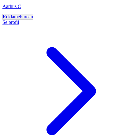
Aarhus C
Reklamebureau
Se profil