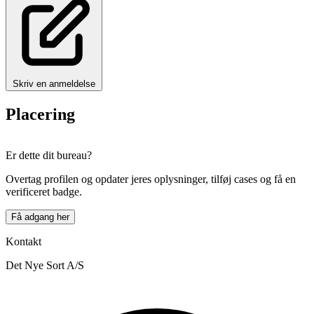
Skriv en anmeldelse
Placering
Leaflet
|
© OpenStreetMap
×
+
Er dette dit bureau?
Det Nye Sort A/S
−
Overtag profilen og opdater jeres oplysninger, tilføj cases og få en
verificeret badge.
Få adgang her
Kontakt
Det Nye Sort A/S