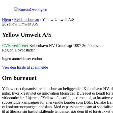
Hjem
›
Reklamebureau
›
Yellow Umwelt A/S
Yellow Umwelt A/S
CVR-verificeret
København NV
Grundlagt 1997
26-50 ansatte
Region Hovedstaden
Ingen anmeldelser endnu
Vær den første til at anmelde
Om bureauet
Yellow er et dynamisk reklamebureau beliggende i København NV, der h
miljø, hvor kreativitet og innovation blomstrer. Bureauet er kendt for 
virksomheder. I hjertet af Yellows filosofi ligger troen på, at kreative
succesfulde kampagner for anerkendte kunder som DSB, Danske Bank, Ca
et konkurrencepræget landskab. Med et passioneret team af specialister
til at tilpasse sig hastigt skiftende tendenser gør dem til et foretr