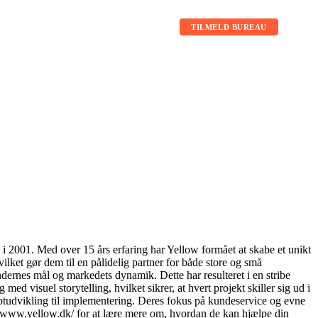
Bureauoversigt
Kort
Om
Log ind
Artikler
TILMELD BUREAU
 2001. Med over 15 års erfaring har Yellow formået at skabe et unikt
ilket gør dem til en pålidelig partner for både store og små
kundernes mål og markedets dynamik. Dette har resulteret i en stribe
suel storytelling, hvilket sikrer, at hvert projekt skiller sig ud i
ceptudvikling til implementering. Deres fokus på kundeservice og evne
s://www.yellow.dk/ for at lære mere om, hvordan de kan hjælpe din