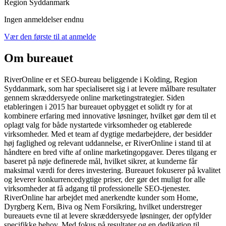
Region Syddanmark
Ingen anmeldelser endnu
Vær den første til at anmelde
Om bureauet
RiverOnline er et SEO-bureau beliggende i Kolding, Region
Syddanmark, som har specialiseret sig i at levere målbare resultater
gennem skræddersyede online marketingstrategier. Siden
etableringen i 2015 har bureauet opbygget et solidt ry for at
kombinere erfaring med innovative løsninger, hvilket gør dem til et
oplagt valg for både nystartede virksomheder og etablerede
virksomheder. Med et team af dygtige medarbejdere, der besidder
høj faglighed og relevant uddannelse, er RiverOnline i stand til at
håndtere en bred vifte af online marketingopgaver. Deres tilgang er
baseret på nøje definerede mål, hvilket sikrer, at kunderne får
maksimal værdi for deres investering. Bureauet fokuserer på kvalitet
og leverer konkurrencedygtige priser, der gør det muligt for alle
virksomheder at få adgang til professionelle SEO-tjenester.
RiverOnline har arbejdet med anerkendte kunder som Home,
Dyrgberg Kern, Biva og Nem Forsikring, hvilket understreger
bureauets evne til at levere skræddersyede løsninger, der opfylder
specifikke behov. Med fokus på resultater og en dedikation til