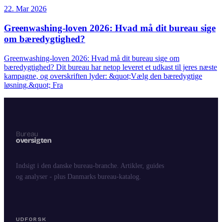
22. Mar 2026
Greenwashing-loven 2026: Hvad må dit bureau sige
om bæredygtighed?
Greenwashing-loven 2026: Hvad må dit bureau sige om
bæredygtighed? Dit bureau har netop leveret et udkast til jeres næste
kampagne, og overskriften lyder: &quot;Vælg den bæredygtige
løsning.&quot; Fra
Indsigt i den danske bureau-branche. Artikler, guides
og analyser - plus Danmarks bureau-katalog.
UDFORSK