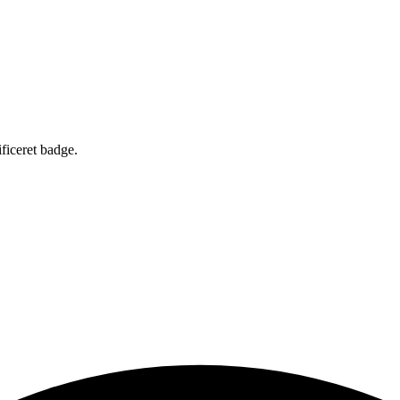
×
Grundform
ificeret badge.