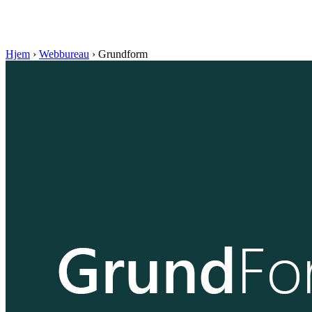
Hjem
›
Webbureau
›
Grundform