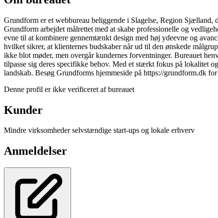
Grundform er et webbureau beliggende i Slagelse, Region Sjælland, der
Grundform arbejdet målrettet med at skabe professionelle og vedligehol
evne til at kombinere gennemtænkt design med høj ydeevne og avance
hvilket sikrer, at klienternes budskaber når ud til den ønskede målgrup
ikke blot møder, men overgår kundernes forventninger. Bureauet henven
tilpasse sig deres specifikke behov. Med et stærkt fokus på lokalitet o
landskab. Besøg Grundforms hjemmeside på https://grundform.dk for 
Denne profil er ikke verificeret af bureauet
Kunder
Mindre virksomheder
selvstændige
start-ups og lokale erhverv
Anmeldelser