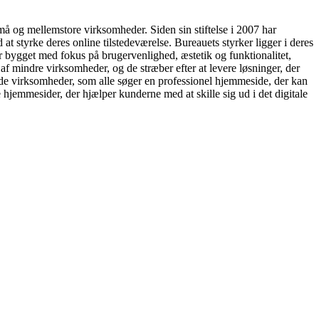
må og mellemstore virksomheder. Siden sin stiftelse i 2007 har
t styrke deres online tilstedeværelse. Bureauets styrker ligger i deres
ygget med fokus på brugervenlighed, æstetik og funktionalitet,
 af mindre virksomheder, og de stræber efter at levere løsninger, der
ede virksomheder, som alle søger en professionel hjemmeside, der kan
e hjemmesider, der hjælper kunderne med at skille sig ud i det digitale