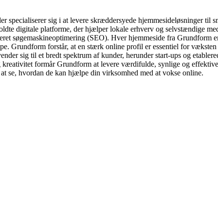
 specialiserer sig i at levere skræddersyede hjemmesideløsninger til s
dte digitale platforme, der hjælper lokale erhverv og selvstændige med a
ret søgemaskineoptimering (SEO). Hver hjemmeside fra Grundform er b
pe. Grundform forstår, at en stærk online profil er essentiel for væksten
der sig til et bredt spektrum af kunder, herunder start-ups og etabler
g kreativitet formår Grundform at levere værdifulde, synlige og effektiv
at se, hvordan de kan hjælpe din virksomhed med at vokse online.