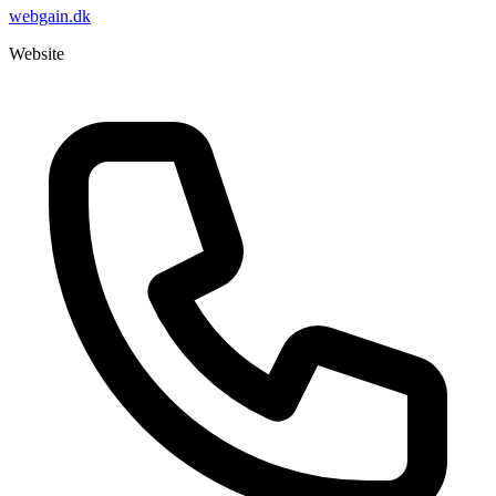
webgain.dk
Website