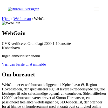
Hjem
›
Webbureau
›
WebGain
WebGain
CVR-verificeret
Grundlagt 2009
1-10 ansatte
København
Ingen anmeldelser endnu
Vær den første til at anmelde
Om bureauet
WebGain er et webbureau beliggende i København Ø, Region
Hovedstaden, der specialiserer sig i at levere skræddersyede digitale
løsninger til solo-selvstændige og små virksomheder. Siden stiftelsen
i 2009 har bureauet været drevet af Simon Hermansen, en
passioneret freelance webdesigner og SEO-specialist, der brænder
for at hjælpe sit kundesegment med at opnå øget synlighed online