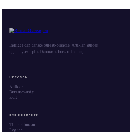
Indsigt i den danske bureau-branche. Artikler, guides
og analyser - plus Danmarks bureau-katalog.
UDFORSK
Artikler
Bureauoversigt
Kort
FOR BUREAUER
Tilmeld bureau
Log ind