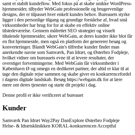
samt et stabilt kundeflow. Med fokus på at skabe unikke WordPress-
hjemmesider, tilbyder WebGain professionelle og brugervenlige
designs, der er tilpasset hver enkelt kundes behov. Bureauets styrke
ligger i den personlige tilgang og grundige forståelse af, hvad små
virksomheder har brug for for at skabe en effektiv online
tilstedeværelse. Gennem målrettet SEO strategier og visuelt
tiltalende hjemmesider, sikrer WebGain, at deres kunder ikke blot får
en flot hjemmeside, men også en platform der genererer besøg og
konverteringer. Blandt WebGain's tilfredse kunder finder man
anerkendte navne som Samværk, Pan Idræt, og Østerbro Fodpleje,
hvilket vidner om bureauets evne til at levere resultater, der
overstiger forventningerne. Med WebGain får virksomheder i
København Ø og omegn en dedikeret partner, der altid er klar til at
tage den digitale rejse sammen og skabe giver en konkurrencefordel
i dagens digitale landskab. Besøg https://webgain.dk for at lære
mere om deres tjenester og starte dit projekt i dag.
Denne profil er ikke verificeret af bureauet
Kunder
Samværk
Pan Idræt
Way2Pay
DanExplore
Østerbro Fodpleje
Helse- & Idrætsklinikken
KORAL-konkurrencen
Acceptful