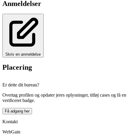
Anmeldelser
Skriv en anmeldelse
Placering
Leaflet
|
© OpenStreetMap
×
+
Er dette dit bureau?
WebGain
−
Overtag profilen og opdater jeres oplysninger, tilføj cases og få en
verificeret badge.
Få adgang her
Kontakt
WebGain